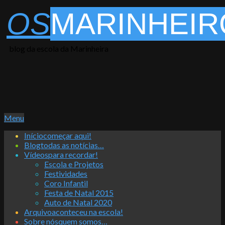
Skip
OS
MARINHEIR
to
content
blog da escola da Marinheira
Primary
Menu
Navigation
Início
começar aqui!
Menu
Blog
todas as notícias…
Vídeos
para recordar!
Escola e Projetos
Festividades
Coro Infantil
Festa de Natal 2015
Auto de Natal 2020
Arquivo
aconteceu na escola!
Sobre nós
quem somos…