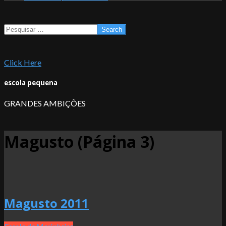
Search
Click Here
escola pequena
GRANDES AMBIÇÕES
Magusto
(Página 3)
Magusto 2011
2011-