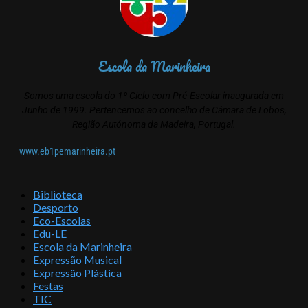
Escola da Marinheira
Somos uma escola do 1º Ciclo com Pré-Escolar inaugurada em
Junho de 1999. Pertencemos ao concelho de Câmara de Lobos,
Região Autónoma da Madeira, Portugal.
www.eb1pemarinheira.pt
Biblioteca
Desporto
Eco-Escolas
Edu-LE
Escola da Marinheira
Expressão Musical
Expressão Plástica
Festas
TIC