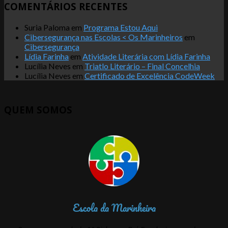
COMENTÁRIOS RECENTES
Suria Paloma
em
Programa Estou Aqui
Cibersegurança nas Escolas < Os Marinheiros
em
Cibersegurança
Lídia Farinha
em
Atividade Literária com Lídia Farinha
Lucília Neves
em
Triatlo Literário – Final Concelhia
Lucília Neves
em
Certificado de Excelência CodeWeek
QUEM SOMOS
Escola da Marinheira