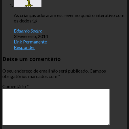
As crianças adoraram escrever no quadro interativo com
os dedos 🙂
Eduardo Soeiro
3 Fevereiro, 2014
Link Permanente
Responder
Deixe um comentário
O seu endereço de email não será publicado.
Campos
obrigatórios marcados com
*
Comentário
*