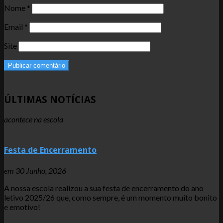
Nome
*
Email
*
Site
ÚLTIMAS NOTÍCIAS
acontece na escola
Festa de Encerramento
em
30 Junho, 2026
A nossa escola realizou a sua festa de encerramento do ano
letivo 2025/26 que, como sempre, é um momento muito bonito
e emotivo!