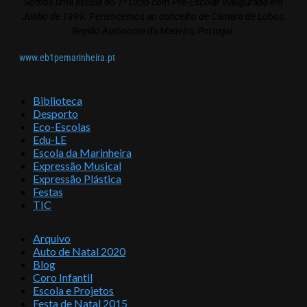
Somos uma escola do 1º Ciclo com Pré-Escolar inaugurada em
Junho de 1999. Pertencemos ao concelho de Câmara de Lobos,
Região Autónoma da Madeira, Portugal.
www.eb1pemarinheira.pt
Biblioteca
Desporto
Eco-Escolas
Edu-LE
Escola da Marinheira
Expressão Musical
Expressão Plástica
Festas
TIC
Arquivo
Auto de Natal 2020
Blog
Coro Infantil
Escola e Projetos
Festa de Natal 2015