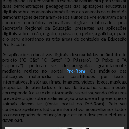
A equipa do ProRed visitou a escola da Marinheira para realizar
duas demonstrações pedagógicas das aplicações educativas
digitais sobre os animais domésticos e os animais da quinta! As
demonstrações destinaram-se aos alunos da Pré e visaram dar a
conhecer conteúdos educativos digitais elaborados pela
Secretaria Regional da Educação, presentes nas aplicações
digitais sobre o cão, o gato, o pássaro, o peixe, a galinha, o pato
e o peru, abordando as três áreas de conteúdo da Educação
Pré-Escolar.
As aplicações educativas digitais, desenvolvidas no âmbito do
projeto (“O Cão”, “O Gato”, “O Pássaro”, “O Peixe” e “A
Capoeira”), poderão ser descarregadas, gratuitamente,
mediante registo no portal
Pré-Rom
. Os módulos das
aplicações multimédia são constituídos por textos
informativos, histórias, rimas, imagens, vídeos, jogos, músicas,
propostas de atividades e fichas de trabalho. Cada módulo
corresponde à classe de informação respetiva, sendo feita uma
breve descrição sobre a alimentação, a saúde e a higiene, que os
animais devem ter (fonte: portal do Pré-Rom). Pelo seu
conteúdo apelativo, lúdico e informativo, aconselhamos todos
os encarregados de educação que assim o desejem a efetuar o
download.