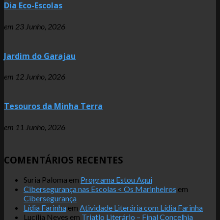
Dia Eco-Escolas
em
23 Junho, 2026
Jardim do Garajau
em
12 Junho, 2026
Tesouros da Minha Terra
em
11 Junho, 2026
COMENTÁRIOS RECENTES
Suria Paloma
em
Programa Estou Aqui
Cibersegurança nas Escolas < Os Marinheiros
em
Cibersegurança
Lídia Farinha
em
Atividade Literária com Lídia Farinha
Lucília Neves
em
Triatlo Literário – Final Concelhia