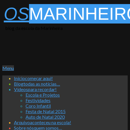
Skip
OS
MARINHEIR
to
content
blog da escola da Marinheira
Primary
Menu
Navigation
Início
começar aqui!
Menu
Blog
todas as notícias…
Vídeos
para recordar!
Escola e Projetos
Festividades
Coro Infantil
Festa de Natal 2015
Auto de Natal 2020
Arquivo
aconteceu na escola!
Sobre nós
quem somos…