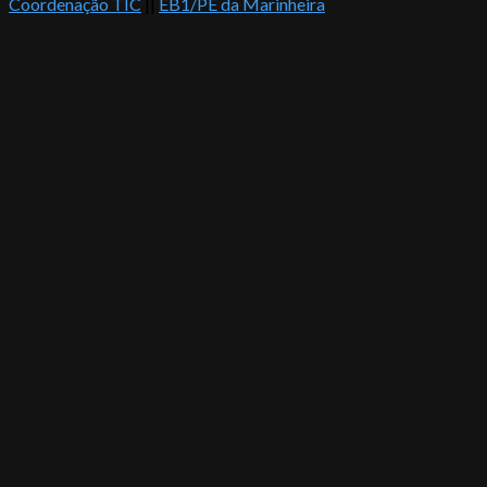
Coordenação TIC
||
EB1/PE da Marinheira