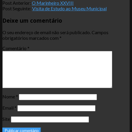
Post Anterior:
O Marinheiro XXVIII
Post Seguinte:
Visita de Estudo ao Museu Municipal
Deixe um comentário
O seu endereço de email não será publicado.
Campos
obrigatórios marcados com
*
Comentário
*
Nome
*
Email
*
Site