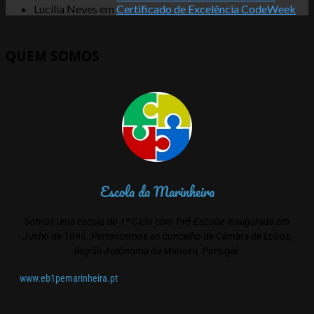
Lucília Neves
em
Certificado de Excelência CodeWeek
QUEM SOMOS
Escola da Marinheira
Somos uma escola do 1º Ciclo com Pré-Escolar inaugurada em
Junho de 1999. Pertencemos ao concelho de Câmara de Lobos,
Região Autónoma da Madeira, Portugal.
www.eb1pemarinheira.pt