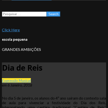
Search
Click Here
escola pequena
GRANDES AMBIÇÕES
Dia de Reis
Expressão Musical
em
6 Janeiro, 2018
No dia 5 de janeiro, os alunos do 4º ano saíram do contexto sala
de aula para vivenciar a festividade do Dia dos Reis,
interpretando uma cantiga tradicional “Cantiga de Reis”.