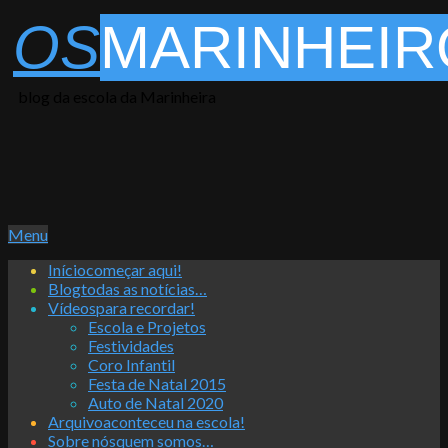
Skip
OS
MARINHEIR
to
content
blog da escola da Marinheira
Primary
Menu
Navigation
Início
começar aqui!
Menu
Blog
todas as notícias…
Vídeos
para recordar!
Escola e Projetos
Festividades
Coro Infantil
Festa de Natal 2015
Auto de Natal 2020
Arquivo
aconteceu na escola!
Sobre nós
quem somos…