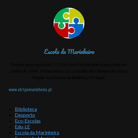
Escola da Marinheira
Somos uma escola do 1º Ciclo com Pré-Escolar inaugurada em
Junho de 1999. Pertencemos ao concelho de Câmara de Lobos,
Região Autónoma da Madeira, Portugal.
www.eb1pemarinheira.pt
Biblioteca
Desporto
Eco-Escolas
Edu-LE
Escola da Marinheira