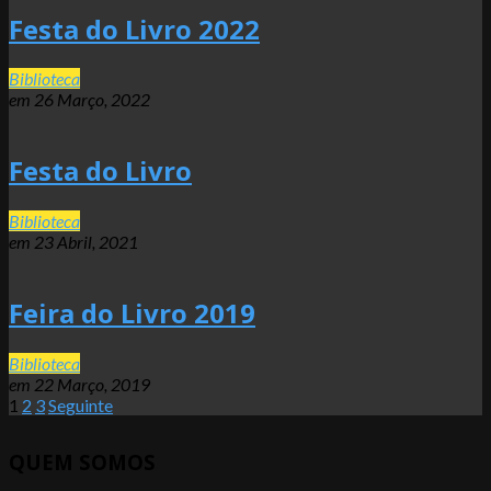
Festa do Livro 2022
2022-
Biblioteca
03-
em
26 Março, 2022
26
Festa do Livro
2021-
Biblioteca
04-
em
23 Abril, 2021
23
Feira do Livro 2019
2019-
Biblioteca
03-
em
22 Março, 2019
22
Paginação
1
2
3
Seguinte
dos
QUEM SOMOS
conteúdos