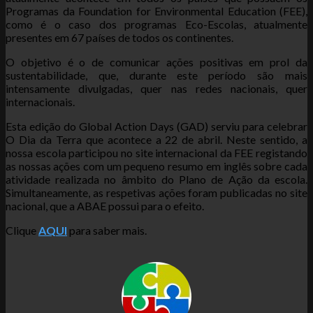
Programas da Foundation for Environmental Education (FEE),
como é o caso dos programas Eco-Escolas, atualmente
presentes em 67 países de todos os continentes.
O objetivo é o de comunicar ações positivas em prol da
sustentabilidade, que, durante este período são mais
intensamente divulgadas, quer nas redes nacionais, quer
internacionais.
Esta edição do Global Action Days (GAD) serviu para celebrar
O Dia da Terra que acontece a 22 de abril. Neste sentido, a
nossa escola participou no site internacional da FEE registando
as nossas ações com um pequeno resumo em inglês sobre cada
atividade realizada no âmbito do Plano de Ação da escola.
Simultaneamente, as respetivas ações foram publicadas no site
nacional, que a ABAE possui para o efeito.
Clique
AQUI
para saber mais.