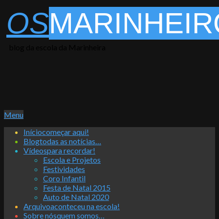
Skip
OS
MARINHEIR
to
content
blog da escola da Marinheira
Primary
Menu
Navigation
Início
começar aqui!
Menu
Blog
todas as notícias…
Vídeos
para recordar!
Escola e Projetos
Festividades
Coro Infantil
Festa de Natal 2015
Auto de Natal 2020
Arquivo
aconteceu na escola!
Sobre nós
quem somos…