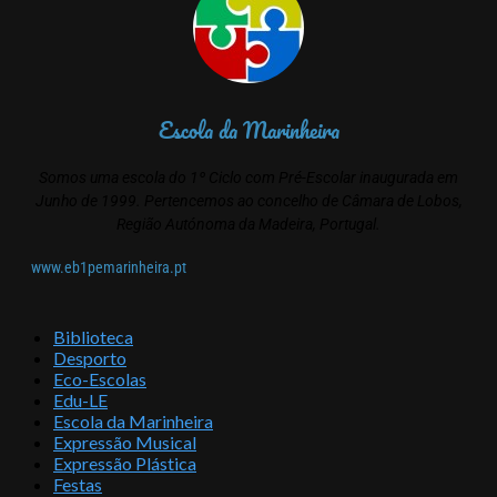
Escola da Marinheira
Somos uma escola do 1º Ciclo com Pré-Escolar inaugurada em
Junho de 1999. Pertencemos ao concelho de Câmara de Lobos,
Região Autónoma da Madeira, Portugal.
www.eb1pemarinheira.pt
Biblioteca
Desporto
Eco-Escolas
Edu-LE
Escola da Marinheira
Expressão Musical
Expressão Plástica
Festas