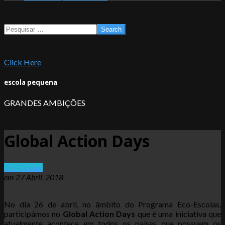
Search
Click Here
escola pequena
GRANDES AMBIÇÕES
Global Action Days
Eco-Escolas
em
27 Abril, 2018
No dia 26 de abril, no âmbito do Programa Eco-Escolas,
participámos no
Global Action Days
que é uma iniciativa que
atualmente acontece em todos os países que possuem os