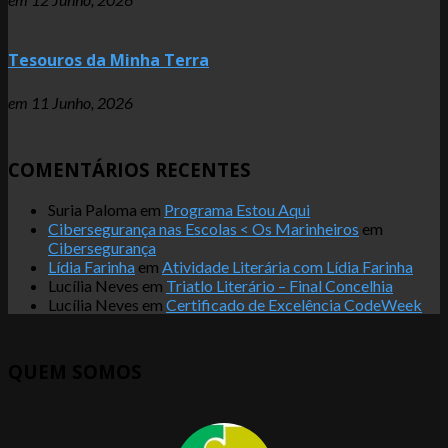
Tesouros da Minha Terra
em
11 Junho, 2026
COMENTÁRIOS RECENTES
Suria Paloma
em
Programa Estou Aqui
Cibersegurança nas Escolas < Os Marinheiros
em
Cibersegurança
Lídia Farinha
em
Atividade Literária com Lídia Farinha
Lucília Neves
em
Triatlo Literário – Final Concelhia
Lucília Neves
em
Certificado de Excelência CodeWeek
QUEM SOMOS