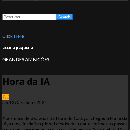
Search
Click Here
escola pequena
GRANDES AMBIÇÕES
Hora da IA
TIC
em
12 Dezembro, 2025
Após mais de dez anos da Hora do Código, chegou a
Hora da
IA
, a nova iniciativa global destinada a dar os primeiros passos
para compreender e criar com Inteligência Artificial. A IA já