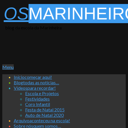
Skip
OS
MARINHEIR
to
content
blog da escola da Marinheira
Primary
Menu
Navigation
Início
começar aqui!
Menu
Blog
todas as notícias…
Vídeos
para recordar!
Escola e Projetos
Festividades
Coro Infantil
Festa de Natal 2015
Auto de Natal 2020
Arquivo
aconteceu na escola!
Sobre nós
quem somos…