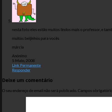
nesta foto eles estão muitos lindos mais o professor, e t
muitos beijinhos para vocês
márcia
Anónimo
5 Maio, 2008
Link Permanente
Responder
Deixe um comentário
O seu endereço de email não será publicado.
Campos obrigatóri