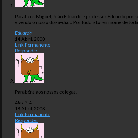
Parabéns Miguel, João Eduardo e professor Eduardo por se 
vivendo o nosso dia-a-dia… Por tudo isto, em nome de tod
Eduarda
14 Abril, 2008
Link Permanente
Responder
Parabéns aos nossos colegas.
Alex 3ºA
18 Abril, 2008
Link Permanente
Responder