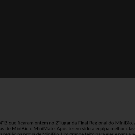
B que ficaram ontem no 2ºlugar da Final Regional do MiniBio. A
vas de MiniBio e MiniMate. Após terem sido a equipa melhor clas
 região na prova de MiniBio. Um grande feito para eles e para a n