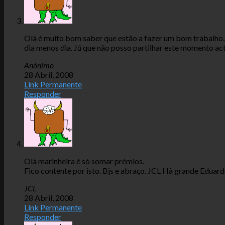
Olá é muito bom saber que estão a fazer um bom trabalho,
dia menos dia. Já que não posso partilhar este momento act
Anónimo
28 Abril, 2008
Link Permanente
Responder
Olá marinheira é só somar prémios.
Fico contente por isto. Bjs e abraço. JCL Hà grande Eduardo
JCL
28 Abril, 2008
Link Permanente
Responder