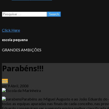
Search
Click Here
escola pequena
GRANDES AMBIÇÕES
Parabéns!!!
TIC
em
9 Abril, 2008
Parabéns ao Miguel Augusto e ao João Eduardo do 4º
todas as equipas apuradas nas finais de cada concelho, nas pro
Eduardo conseguiram ser a segunda equipa melhor classificada da