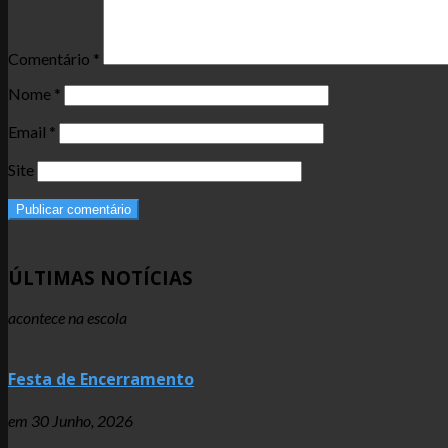
Comentário
*
Nome
*
Email
*
Site
ÚLTIMAS NOTÍCIAS
acontece na escola
Festa de Encerramento
em
30 Junho, 2026