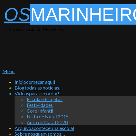
Skip
OS
MARINHEIR
to
content
blog da escola da Marinheira
Primary
Menu
Navigation
Início
começar aqui!
Menu
Blog
todas as notícias…
Vídeos
para recordar!
Escola e Projetos
Festividades
Coro Infantil
Festa de Natal 2015
Auto de Natal 2020
Arquivo
aconteceu na escola!
Sobre nós
quem somos…