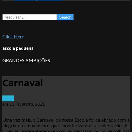
Search
Click Here
escola pequena
GRANDES AMBIÇÕES
Carnaval
Festas
em
13 Fevereiro, 2026
Uma vez mais, o Carnaval da nossa Escola foi celebrado com a
alegria e o movimento que caracterizam esta celebração. As
crianças apresentaram-se com as fantasias por si escolhidas