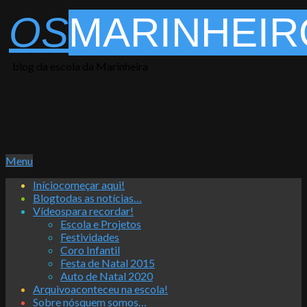
Skip
OS
MARINHEIR
to
content
blog da escola da Marinheira
Primary
Menu
Navigation
Início
começar aqui!
Menu
Blog
todas as notícias…
Vídeos
para recordar!
Escola e Projetos
Festividades
Coro Infantil
Festa de Natal 2015
Auto de Natal 2020
Arquivo
aconteceu na escola!
Sobre nós
quem somos…