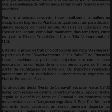
que, à semelhança de outros anos, foram diversificadas e muito
coloridas.
Durante a semana cessante, foram realizados trabalhos na
disciplina de Expressão Plástica, os quais serviram para decorar
alguns espaços da nossa escola. As salas da Educação Pré-
Escolar realizaram, como habitualmente, dias temáticos, entre
os quais, o Dia do Trapalhão (11) e o “Dia Monocromático”
(12).
Este ano, o grupo de trabalho optou pela temática “
As emoções
”,
a partir do filme “
Divertidamente 2
”. Os Pais/EE de Educação
foram convidados a participar, conjuntamente com os seus
educandos, na confeção de uma das personagens do filme, a
partir da reutilização de materiais. Os trabalhos realizados
apresentam muita criatividade e encontram-se expostos no
Hall de Entrada da Escola.
As atividades desta “Festa de Carnaval” iniciaram-se às 09:00
horas, com sessão de cinema: Divertidamente 2. Após o lanche,
seguiu-se o desfile de fatos de Carnaval e um momento bem
movimentado com Danças/coreografias K-Pop. Por fim, num
momento mais saboroso, as alunos puderam degustar as
tradicionais malassadas, confecionadas pelas assistentes