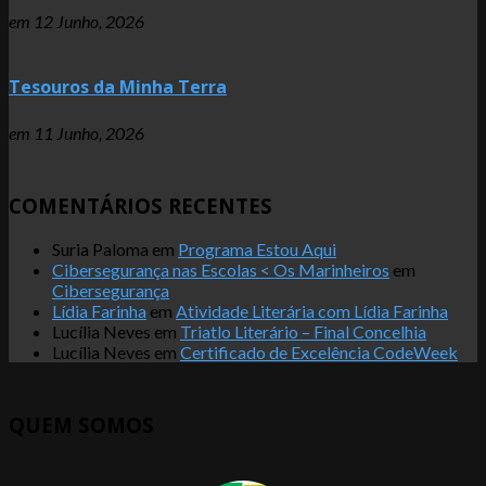
em
12 Junho, 2026
Tesouros da Minha Terra
em
11 Junho, 2026
COMENTÁRIOS RECENTES
Suria Paloma
em
Programa Estou Aqui
Cibersegurança nas Escolas < Os Marinheiros
em
Cibersegurança
Lídia Farinha
em
Atividade Literária com Lídia Farinha
Lucília Neves
em
Triatlo Literário – Final Concelhia
Lucília Neves
em
Certificado de Excelência CodeWeek
QUEM SOMOS