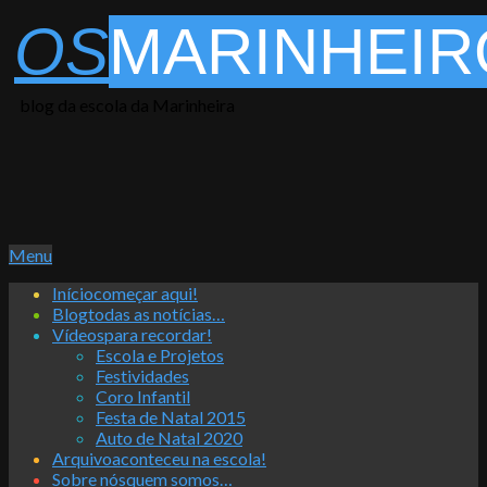
Skip
OS
MARINHEIR
to
content
blog da escola da Marinheira
Primary
Menu
Navigation
Início
começar aqui!
Menu
Blog
todas as notícias…
Vídeos
para recordar!
Escola e Projetos
Festividades
Coro Infantil
Festa de Natal 2015
Auto de Natal 2020
Arquivo
aconteceu na escola!
Sobre nós
quem somos…