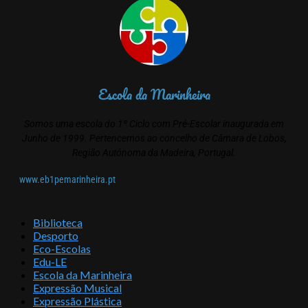
Escola da Marinheira
Somos uma escola do 1º Ciclo com Pré-Escolar inaugurada em
Junho de 1999. Pertencemos ao concelho de Câmara de Lobos,
Região Autónoma da Madeira, Portugal.
www.eb1pemarinheira.pt
Biblioteca
Desporto
Eco-Escolas
Edu-LE
Escola da Marinheira
Expressão Musical
Expressão Plástica