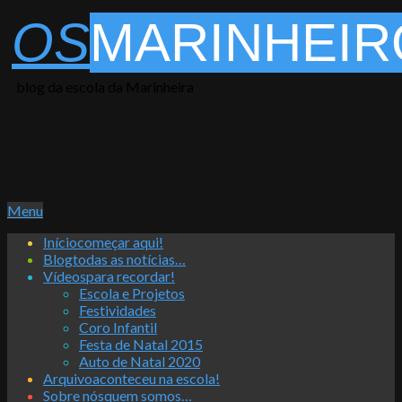
Skip
OS
MARINHEIR
to
content
blog da escola da Marinheira
Primary
Menu
Navigation
Início
começar aqui!
Menu
Blog
todas as notícias…
Vídeos
para recordar!
Escola e Projetos
Festividades
Coro Infantil
Festa de Natal 2015
Auto de Natal 2020
Arquivo
aconteceu na escola!
Sobre nós
quem somos…