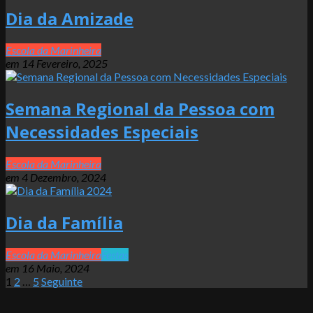
Dia da Amizade
2025-
Escola da Marinheira
02-
em
14 Fevereiro, 2025
14
Semana Regional da Pessoa com
Necessidades Especiais
2024-
Escola da Marinheira
12-
em
4 Dezembro, 2024
04
Dia da Família
2024-
Escola da Marinheira
Festas
05-
em
16 Maio, 2024
16
Paginação
1
2
…
5
Seguinte
dos