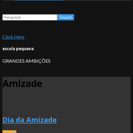
Search
Click Here
escola pequena
GRANDES AMBIÇÕES
Amizade
Dia da Amizade
2026-