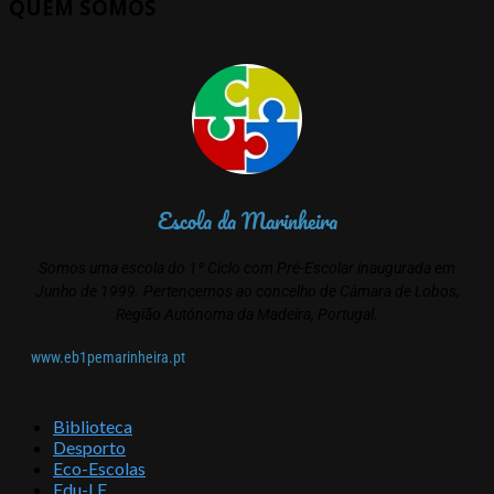
QUEM SOMOS
conteúdos
Escola da Marinheira
Somos uma escola do 1º Ciclo com Pré-Escolar inaugurada em
Junho de 1999. Pertencemos ao concelho de Câmara de Lobos,
Região Autónoma da Madeira, Portugal.
www.eb1pemarinheira.pt
Biblioteca
Desporto
Eco-Escolas
Edu-LE