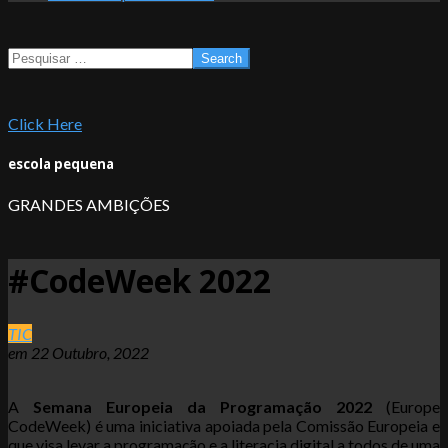
Search
Click Here
escola pequena
GRANDES AMBIÇÕES
#CodeWeek 2022
TIC
em
22 Outubro, 2022
A
Semana Europeia da Programação 2022
(Europe
CodeWeek) é uma iniciativa apoiada pela Comissão Europeia e
que visa levar a programação e a literacia digital a todos de uma