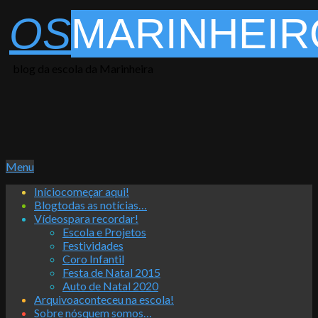
Skip
OS
MARINHEIR
to
content
blog da escola da Marinheira
Primary
Menu
Navigation
Início
começar aqui!
Menu
Blog
todas as notícias…
Vídeos
para recordar!
Escola e Projetos
Festividades
Coro Infantil
Festa de Natal 2015
Auto de Natal 2020
Arquivo
aconteceu na escola!
Sobre nós
quem somos…