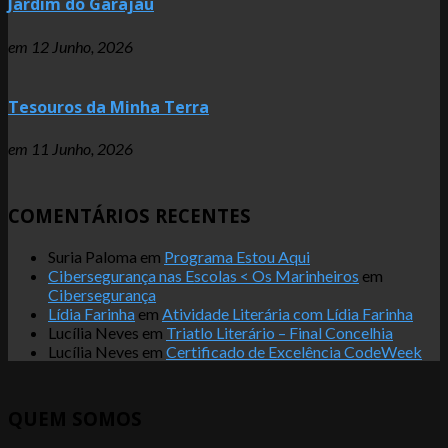
Jardim do Garajau
em
12 Junho, 2026
Tesouros da Minha Terra
em
11 Junho, 2026
COMENTÁRIOS RECENTES
Suria Paloma
em
Programa Estou Aqui
Cibersegurança nas Escolas < Os Marinheiros
em
Cibersegurança
Lídia Farinha
em
Atividade Literária com Lídia Farinha
Lucília Neves
em
Triatlo Literário – Final Concelhia
Lucília Neves
em
Certificado de Excelência CodeWeek
QUEM SOMOS