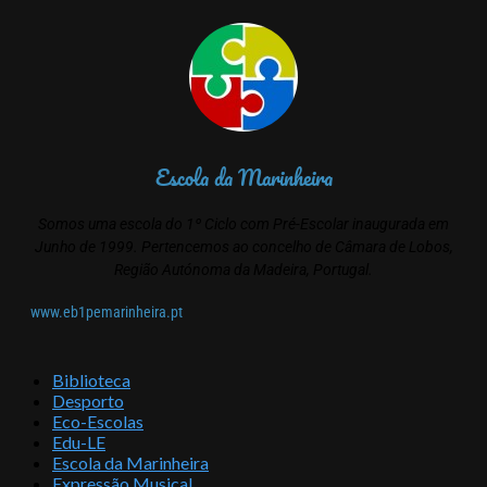
Escola da Marinheira
Somos uma escola do 1º Ciclo com Pré-Escolar inaugurada em
Junho de 1999. Pertencemos ao concelho de Câmara de Lobos,
Região Autónoma da Madeira, Portugal.
www.eb1pemarinheira.pt
Biblioteca
Desporto
Eco-Escolas
Edu-LE
Escola da Marinheira
Expressão Musical