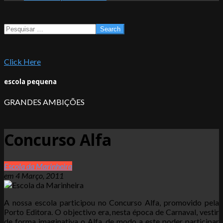
Search
Click Here
escola pequena
GRANDES AMBIÇÕES
Concurso Alfa
Escola da Marinheira
em
4 Março, 2011
A nossa escola participou no Concurso Alfa, promovido pela
Porto Editora. O objectivo era, nesta época de Carnaval, vestir
de forma imaginativa o Alfa, de modo a este poder participar