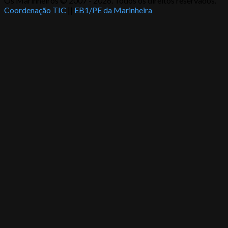
Os Marinheiros © 2007 - 2026. Todos os direitos reservados.
Coordenação TIC
||
EB1/PE da Marinheira