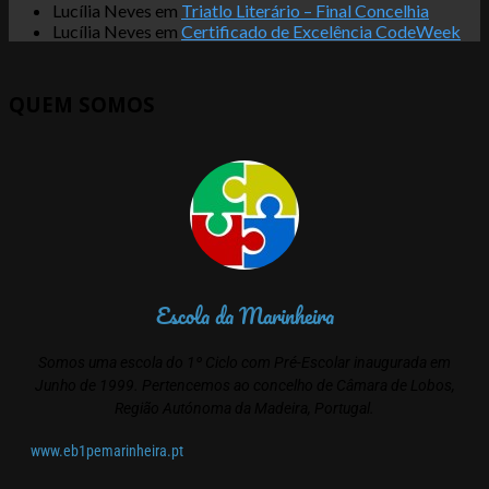
Lucília Neves
em
Triatlo Literário – Final Concelhia
Lucília Neves
em
Certificado de Excelência CodeWeek
QUEM SOMOS
Escola da Marinheira
Somos uma escola do 1º Ciclo com Pré-Escolar inaugurada em
Junho de 1999. Pertencemos ao concelho de Câmara de Lobos,
Região Autónoma da Madeira, Portugal.
www.eb1pemarinheira.pt