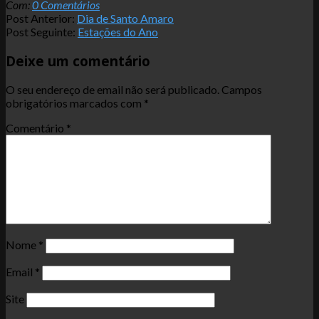
Com:
0 Comentários
Post Anterior:
Dia de Santo Amaro
Post Seguinte:
Estações do Ano
Deixe um comentário
O seu endereço de email não será publicado.
Campos
obrigatórios marcados com
*
Comentário
*
Nome
*
Email
*
Site