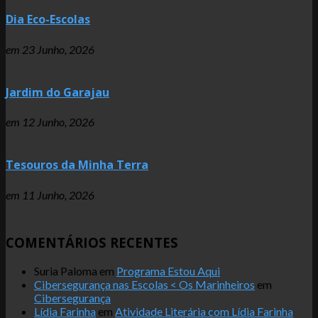
Dia Eco-Escolas
em
23 Junho, 2026
Jardim do Garajau
em
12 Junho, 2026
Tesouros da Minha Terra
em
11 Junho, 2026
COMENTÁRIOS RECENTES
Suria Paloma
em
Programa Estou Aqui
Cibersegurança nas Escolas < Os Marinheiros
em
Cibersegurança
Lídia Farinha
em
Atividade Literária com Lídia Farinha