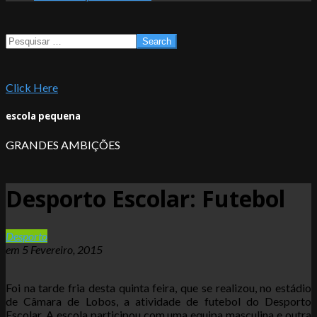
Search
Click Here
escola pequena
GRANDES AMBIÇÕES
Desporto Escolar: Futebol
Desporto
em
5 Fevereiro, 2015
Foi na tarde fria desta quinta feira, que se realizou, no estádio
de Câmara de Lobos, a atividade de futebol do Desporto
Escolar. A escola participou com uma equipa masculina e outra