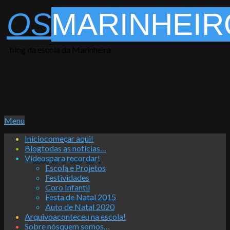
Skip
OS
MARINHEIR
to
content
blog da escola da Marinheira
Primary
Menu
Navigation
Início
começar aqui!
Menu
Blog
todas as notícias…
Vídeos
para recordar!
Escola e Projetos
Festividades
Coro Infantil
Festa de Natal 2015
Auto de Natal 2020
Arquivo
aconteceu na escola!
Sobre nós
quem somos…