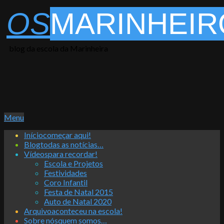
Skip
OS
MARINHEIR
to
content
blog da escola da Marinheira
Primary
Menu
Navigation
Início
começar aqui!
Menu
Blog
todas as notícias…
Vídeos
para recordar!
Escola e Projetos
Festividades
Coro Infantil
Festa de Natal 2015
Auto de Natal 2020
Arquivo
aconteceu na escola!
Sobre nós
quem somos…