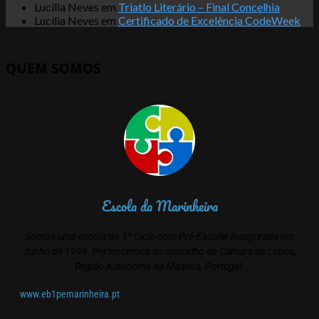
Lucília Neves
em
Triatlo Literário – Final Concelhia
Lucília Neves
em
Certificado de Excelência CodeWeek
QUEM SOMOS
Escola da Marinheira
Somos uma escola do 1º Ciclo com Pré-Escolar inaugurada em
Junho de 1999. Pertencemos ao concelho de Câmara de Lobos,
Região Autónoma da Madeira, Portugal.
www.eb1pemarinheira.pt