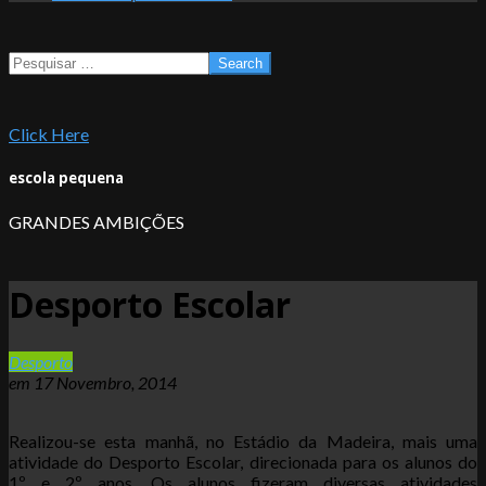
Search
Click Here
escola pequena
GRANDES AMBIÇÕES
Desporto Escolar
Desporto
em
17 Novembro, 2014
Realizou-se esta manhã, no Estádio da Madeira, mais uma
atividade do Desporto Escolar, direcionada para os alunos do
1º e 2º anos. Os alunos fizeram diversas atividades