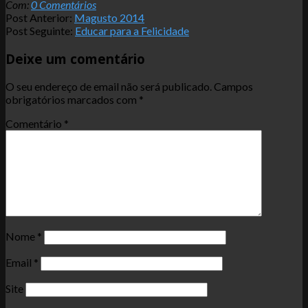
Com:
0 Comentários
Post Anterior:
Magusto 2014
Post Seguinte:
Educar para a Felicidade
Deixe um comentário
O seu endereço de email não será publicado.
Campos
obrigatórios marcados com
*
Comentário
*
Nome
*
Email
*
Site