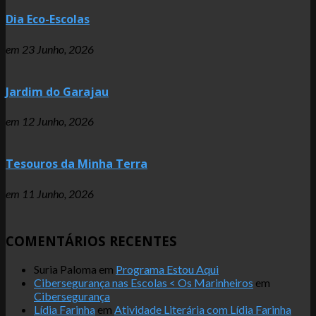
Dia Eco-Escolas
em
23 Junho, 2026
Jardim do Garajau
em
12 Junho, 2026
Tesouros da Minha Terra
em
11 Junho, 2026
COMENTÁRIOS RECENTES
Suria Paloma
em
Programa Estou Aqui
Cibersegurança nas Escolas < Os Marinheiros
em
Cibersegurança
Lídia Farinha
em
Atividade Literária com Lídia Farinha