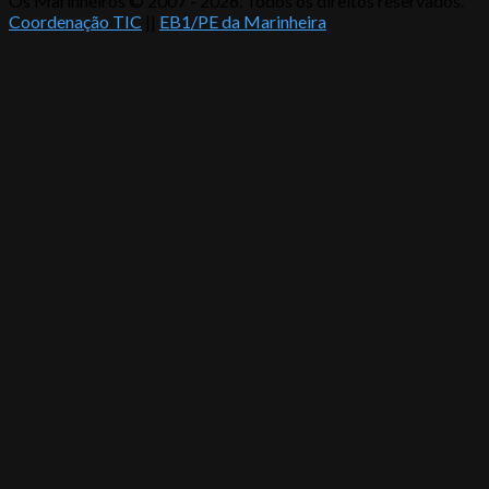
Os Marinheiros © 2007 - 2026. Todos os direitos reservados.
Coordenação TIC
||
EB1/PE da Marinheira