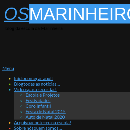
Skip
OS
MARINHEIR
to
content
blog da escola da Marinheira
Primary
Menu
Navigation
Início
começar aqui!
Menu
Blog
todas as notícias…
Vídeos
para recordar!
Escola e Projetos
Festividades
Coro Infantil
Festa de Natal 2015
Auto de Natal 2020
Arquivo
aconteceu na escola!
Sobre nós
quem somos…