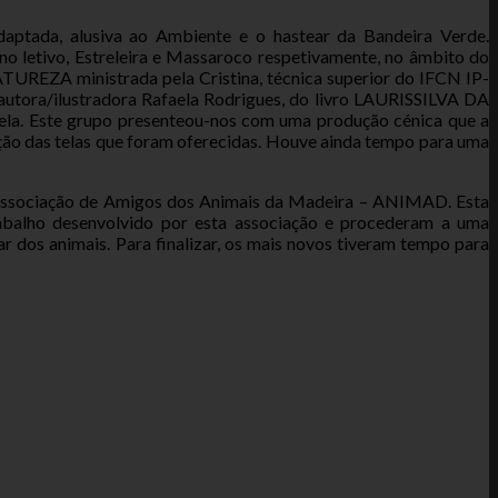
daptada, alusiva ao Ambiente e o hastear da Bandeira Verde.
ano letivo, Estreleira e Massaroco respetivamente, no âmbito do
UREZA ministrada pela Cristina, técnica superior do IFCN IP-
 autora/ilustradora Rafaela Rodrigues, do livro LAURISSILVA DA
aela. Este grupo presenteou-nos com uma produção cénica que a
eção das telas que foram oferecidas. Houve ainda tempo para uma
 a Associação de Amigos dos Animais da Madeira – ANIMAD. Esta
trabalho desenvolvido por esta associação e procederam a uma
r dos animais. Para finalizar, os mais novos tiveram tempo para