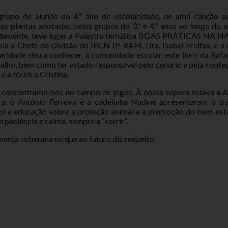
o grupo de alunos do 4.º ano de escolaridade, de uma canção a
as plantas adotadas pelos grupos do 3.º e 4.º anos ao longo do 
uidamente, teve lugar a Palestra temática BOAS PRÁTICAS NA NAT
la a Chefe de Divisão do IFCN IP-RAM, Dra. Isabel Freitas, e a
ridade deu a conhecer, à comunidade escolar, este livro da Raf
balho, bem como ter estado responsável pelo cenário e pela conf
 a técnica Cristina.
io e concentramo-nos no campo de jogos. À nossa espera estava
eira, o António Ferreira e a cadelinha Nadine apresentaram o 
foi a educação sobre a proteção animal e a promoção do bem-esta
 paciência e calma, sempre a “sorrir”.
enta soberana no que ao futuro diz respeito.