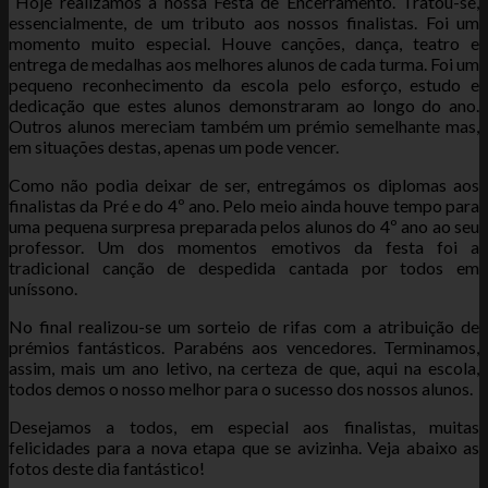
Hoje realizámos a nossa Festa de Encerramento. Tratou-se,
essencialmente, de um tributo aos nossos finalistas. Foi um
momento muito especial. Houve canções, dança, teatro e
entrega de medalhas aos melhores alunos de cada turma. Foi um
pequeno reconhecimento da escola pelo esforço, estudo e
dedicação que estes alunos demonstraram ao longo do ano.
Outros alunos mereciam também um prémio semelhante mas,
em situações destas, apenas um pode vencer.
Como não podia deixar de ser, entregámos os diplomas aos
finalistas da Pré e do 4º ano. Pelo meio ainda houve tempo para
uma pequena surpresa preparada pelos alunos do 4º ano ao seu
professor. Um dos momentos emotivos da festa foi a
tradicional canção de despedida cantada por todos em
uníssono.
No final realizou-se um sorteio de rifas com a atribuição de
prémios fantásticos. Parabéns aos vencedores. Terminamos,
assim, mais um ano letivo, na certeza de que, aqui na escola,
todos demos o nosso melhor para o sucesso dos nossos alunos.
Desejamos a todos, em especial aos finalistas, muitas
felicidades para a nova etapa que se avizinha. Veja abaixo as
fotos deste dia fantástico!