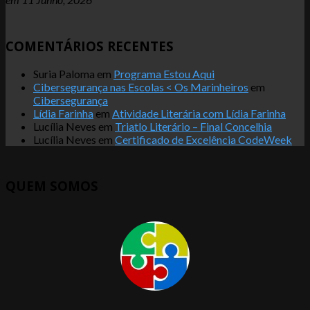
COMENTÁRIOS RECENTES
Suria Paloma
em
Programa Estou Aqui
Cibersegurança nas Escolas < Os Marinheiros
em
Cibersegurança
Lídia Farinha
em
Atividade Literária com Lídia Farinha
Lucília Neves
em
Triatlo Literário – Final Concelhia
Lucília Neves
em
Certificado de Excelência CodeWeek
QUEM SOMOS