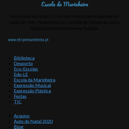
Escola da Marinheira
Somos uma escola do 1º Ciclo com Pré-Escolar inaugurada em
Junho de 1999. Pertencemos ao concelho de Câmara de Lobos,
Região Autónoma da Madeira, Portugal.
www.eb1pemarinheira.pt
Biblioteca
Desporto
Eco-Escolas
Edu-LE
Escola da Marinheira
Expressão Musical
Expressão Plástica
Festas
TIC
Arquivo
Auto de Natal 2020
Blog