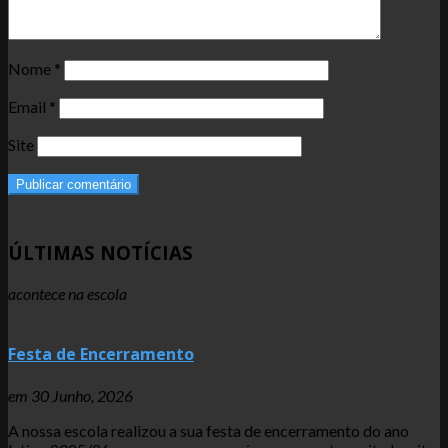
Nome
*
Email
*
Site
ÚLTIMAS NOTÍCIAS
acontece na escola
Festa de Encerramento
em
30 Junho, 2026
A nossa escola realizou a sua festa de encerramento do ano