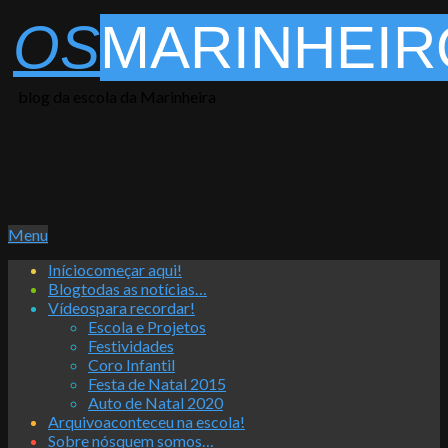
Skip
OS
MARINHEIR
to
content
blog da escola da Marinheira
Primary
Menu
Navigation
Início
começar aqui!
Menu
Blog
todas as notícias…
Vídeos
para recordar!
Escola e Projetos
Festividades
Coro Infantil
Festa de Natal 2015
Auto de Natal 2020
Arquivo
aconteceu na escola!
Sobre nós
quem somos…