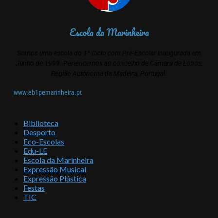
Escola da Marinheira
Somos uma escola do 1º Ciclo com Pré-Escolar inaugurada em
Junho de 1999. Pertencemos ao concelho de Câmara de Lobos,
Região Autónoma da Madeira, Portugal.
www.eb1pemarinheira.pt
Biblioteca
Desporto
Eco-Escolas
Edu-LE
Escola da Marinheira
Expressão Musical
Expressão Plástica
Festas
TIC