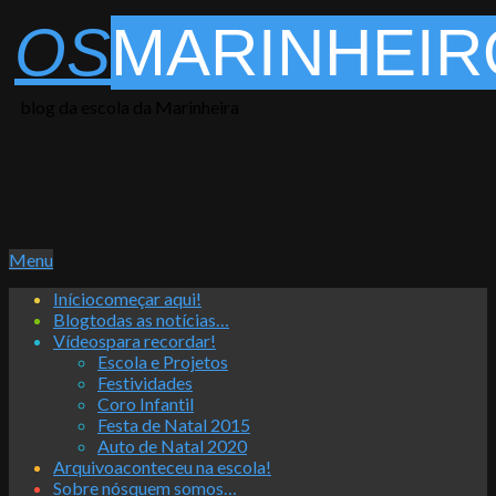
Skip
OS
MARINHEIR
to
content
blog da escola da Marinheira
Primary
Menu
Navigation
Início
começar aqui!
Menu
Blog
todas as notícias…
Vídeos
para recordar!
Escola e Projetos
Festividades
Coro Infantil
Festa de Natal 2015
Auto de Natal 2020
Arquivo
aconteceu na escola!
Sobre nós
quem somos…