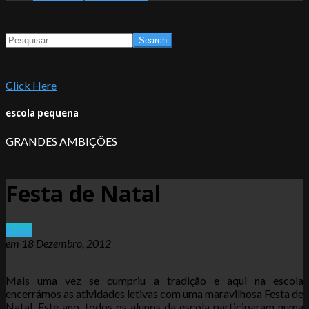
Search
Click Here
escola pequena
GRANDES AMBIÇÕES
Festa de Natal
Festas
em
18 Dezembro, 2012
Mais uma vez se cumpriu a tradição e aqui na escola
encerrámos as atividades letivas com uma maravilhosa Festa de
Natal. Este ano, todos os alunos da escola participaram numa