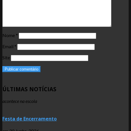
Nome
*
Email
*
Site
ÚLTIMAS NOTÍCIAS
acontece na escola
Festa de Encerramento
em
30 Junho, 2026