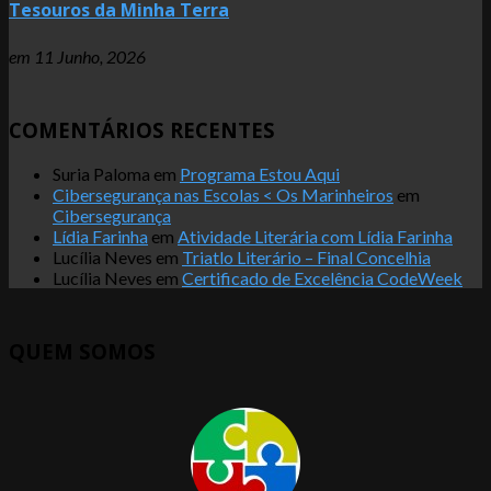
Tesouros da Minha Terra
em
11 Junho, 2026
COMENTÁRIOS RECENTES
Suria Paloma
em
Programa Estou Aqui
Cibersegurança nas Escolas < Os Marinheiros
em
Cibersegurança
Lídia Farinha
em
Atividade Literária com Lídia Farinha
Lucília Neves
em
Triatlo Literário – Final Concelhia
Lucília Neves
em
Certificado de Excelência CodeWeek
QUEM SOMOS