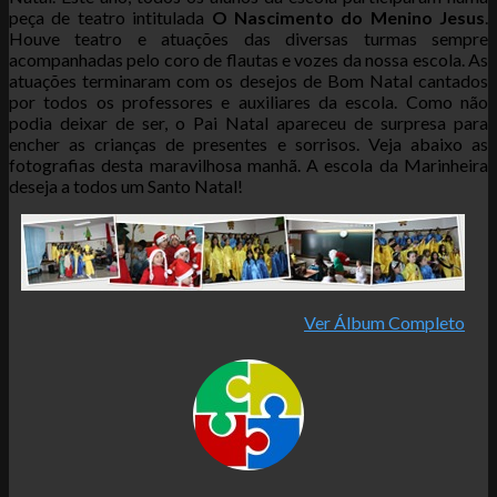
peça de teatro intitulada
O Nascimento do Menino Jesus
.
Houve teatro e atuações das diversas turmas sempre
acompanhadas pelo coro de flautas e vozes da nossa escola. As
atuações terminaram com os desejos de Bom Natal cantados
por todos os professores e auxiliares da escola. Como não
podia deixar de ser, o Pai Natal apareceu de surpresa para
encher as crianças de presentes e sorrisos. Veja abaixo as
fotografias desta maravilhosa manhã. A escola da Marinheira
deseja a todos um Santo Natal!
Ver Álbum Completo