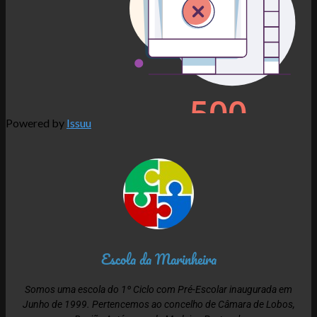
Powered by
Issuu
Escola da Marinheira
Somos uma escola do 1º Ciclo com Pré-Escolar inaugurada em
Junho de 1999. Pertencemos ao concelho de Câmara de Lobos,