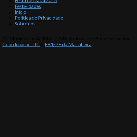
Festa de Natal 2015
Festividades
Início
Política de Privacidade
Sobre nós
Os Marinheiros © 2007 - 2026. Todos os direitos reservados.
Coordenação TIC
||
EB1/PE da Marinheira