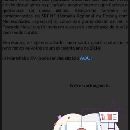
edição destacamos os principais acontecimentos que fizeram o
quotidiano da nossa escola. Realçamos também as
comemorações da SRPNE (Semana Regional da Pessoa com
Necessidades Especiais) e, como não podia deixar de ser, a
Festa de Natal que foi mais um sucesso à semelhança do que já
vem sendo hábito.
Entretanto, desejamos a todos uma santa quadra natalícia e
renovamos os votos de um excelente ano de 2014.
O Marinheiro XVI pode ser visualizado
AQUI
.