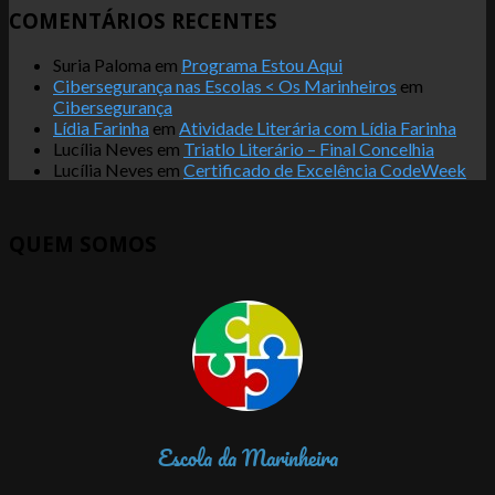
COMENTÁRIOS RECENTES
Suria Paloma
em
Programa Estou Aqui
Cibersegurança nas Escolas < Os Marinheiros
em
Cibersegurança
Lídia Farinha
em
Atividade Literária com Lídia Farinha
Lucília Neves
em
Triatlo Literário – Final Concelhia
Lucília Neves
em
Certificado de Excelência CodeWeek
QUEM SOMOS
Escola da Marinheira