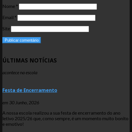
Nome
*
Email
*
Site
ÚLTIMAS NOTÍCIAS
acontece na escola
Festa de Encerramento
em
30 Junho, 2026
A nossa escola realizou a sua festa de encerramento do ano
letivo 2025/26 que, como sempre, é um momento muito bonito
e emotivo!