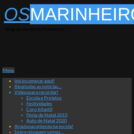
Skip
OS
MARINHEIR
to
content
blog da escola da Marinheira
Primary
Menu
Navigation
Início
começar aqui!
Menu
Blog
todas as notícias…
Vídeos
para recordar!
Escola e Projetos
Festividades
Coro Infantil
Festa de Natal 2015
Auto de Natal 2020
Arquivo
aconteceu na escola!
Sobre nós
quem somos…