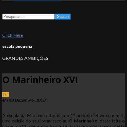
Search
Click Here
escola pequena
GRANDES AMBIÇÕES
O Marinheiro XVI
TIC
em
18 Dezembro, 2013
A escola da Marinheira termina o 1º período letivo com mais
uma edição do seu jornal escolar,
O Marinheiro
, desta feita o
número XVI. Além dos habituais trabalhos dos alunos, nesta