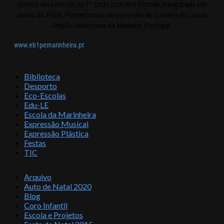
Somos uma escola do 1º Ciclo com Pré-Escolar inaugurada em
Junho de 1999. Pertencemos ao concelho de Câmara de Lobos,
Região Autónoma da Madeira, Portugal.
www.eb1pemarinheira.pt
Biblioteca
Desporto
Eco-Escolas
Edu-LE
Escola da Marinheira
Expressão Musical
Expressão Plástica
Festas
TIC
Arquivo
Auto de Natal 2020
Blog
Coro Infantil
Escola e Projetos