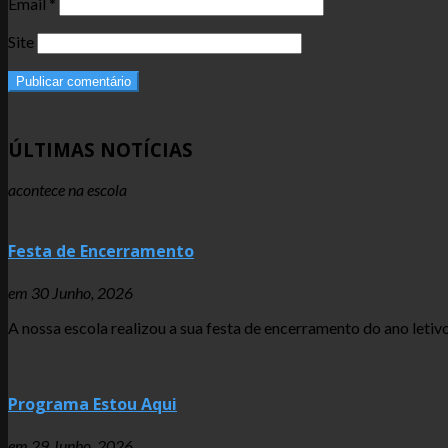
Email
*
Site
ÚLTIMAS NOTÍCIAS
acontece na escola
Festa de Encerramento
em
30 Junho, 2026
A nossa escola realizou a sua festa de encerramento do ano let
Programa Estou Aqui
em
29 Junho, 2026