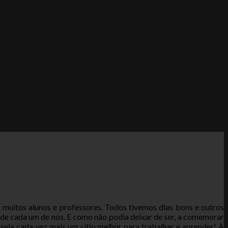
 muitos alunos e professores. Todos tivemos dias bons e outros
de cada um de nós. E como não podia deixar de ser, a comemorar
seja cada vez mais um sítio melhor para trabalhar e aprender! À