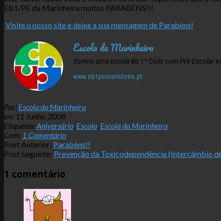
EB1/PE da Marinheira muitos PARABÉNS!!!
Visite o nosso site e deixe a sua mensagem de Parabéns!
Escola da Marinheira
Somos uma escola do 1º Ciclo com Pré-Escolar i
www.eb1pemarinheira.pt
2008-
Por:
Escola da Marinheira
06-
em
11 Junho, 2008
11
Etiquetas:
Aniversário
,
Escola
,
Escola da Marinheira
Com:
1 Comentário
Post Anterior:
Parabéns!!
Post Seguinte:
Prevenção da Toxicodependência (Intercâmbio de
1 comentário