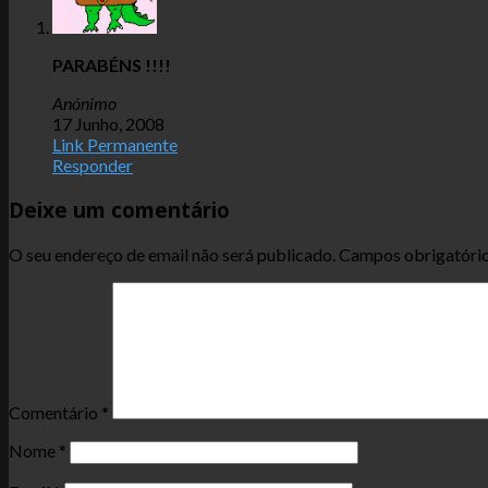
PARABÉNS !!!!
Anónimo
17 Junho, 2008
Link Permanente
Responder
Deixe um comentário
O seu endereço de email não será publicado.
Campos obrigatóri
Comentário
*
Nome
*