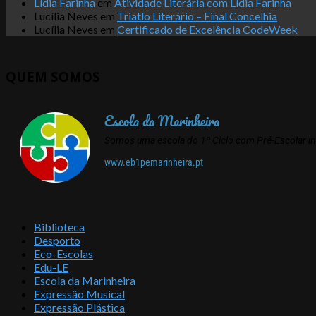
Lídia Farinha
em
Atividade Literária com Lídia Farinha
Lucília Neves
em
Triatlo Literário – Final Concelhia
Lucília Neves
em
Certificado de Excelência CodeWeek
QUEM SOMOS
Escola da Marinheira
Somos uma escola do 1º Ciclo com Pré-Escolar i
www.eb1pemarinheira.pt
Biblioteca
Desporto
Eco-Escolas
Edu-LE
Escola da Marinheira
Expressão Musical
Expressão Plástica