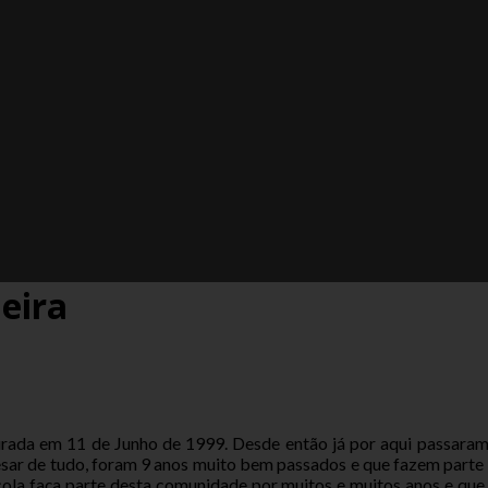
eira
urada em 11 de Junho de 1999. Desde então já por aqui passaram
esar de tudo, foram 9 anos muito bem passados e que fazem parte 
cola faça parte desta comunidade por muitos e muitos anos e que 