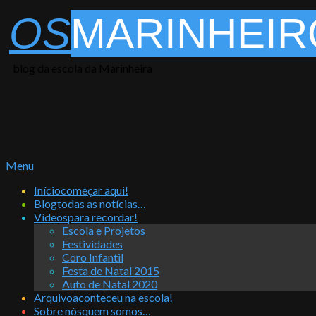
Skip
OS
MARINHEIR
to
content
blog da escola da Marinheira
Primary
Menu
Navigation
Início
começar aqui!
Menu
Blog
todas as notícias…
Vídeos
para recordar!
Escola e Projetos
Festividades
Coro Infantil
Festa de Natal 2015
Auto de Natal 2020
Arquivo
aconteceu na escola!
Sobre nós
quem somos…