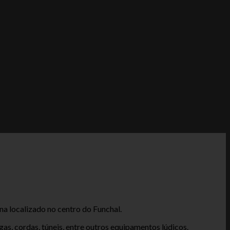
na localizado no centro do Funchal.
s, cordas, túneis, entre outros equipamentos lúdicos.