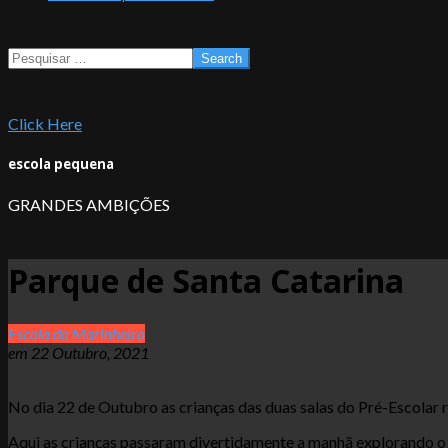
Search
Click Here
escola pequena
GRANDES AMBIÇÕES
Parque de Santa Catarina
Escola da Marinheira
em
22 Outubro, 2021
No dia 22 de Outubro as crianças das duas salas do Pré-Escolar 
Aqui as crianças passaram divertidamente a manhã explorando o r