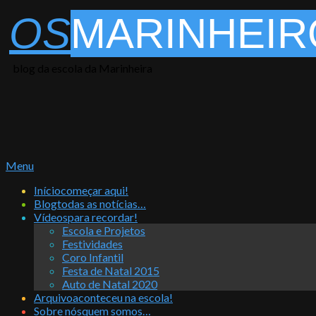
Skip
OS
MARINHEIR
to
content
blog da escola da Marinheira
Primary
Menu
Navigation
Início
começar aqui!
Menu
Blog
todas as notícias…
Vídeos
para recordar!
Escola e Projetos
Festividades
Coro Infantil
Festa de Natal 2015
Auto de Natal 2020
Arquivo
aconteceu na escola!
Sobre nós
quem somos…