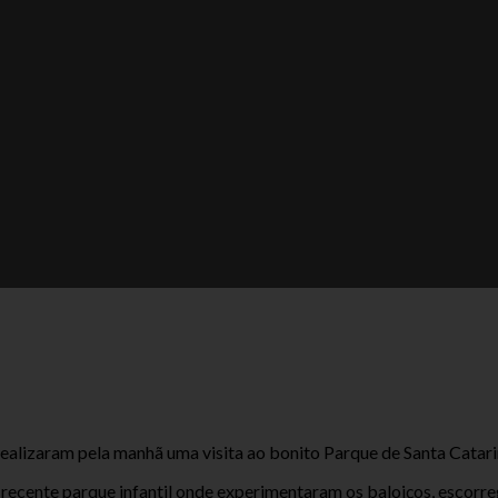
realizaram pela manhã uma visita ao bonito Parque de Santa Catari
ecente parque infantil onde experimentaram os baloiços, escorrega