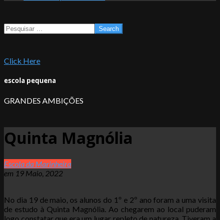
Search
Click Here
escola pequena
GRANDES AMBIÇÕES
Quinta Magnólia
Escola da Marinheira
em
19 Maio, 2022
No dia 19 de maio, os alunos do 1º e 2º ano foram a uma visita
de estudo à Quinta Magnólia. Ao chegarem ao local puderam
logo constatar que era um lugar repleto de natureza. Tiveram a