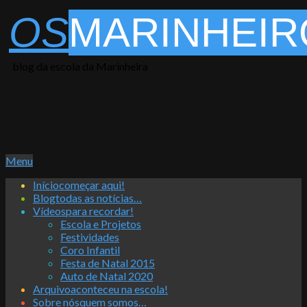
Skip
OS
MARINHEIR
to
content
blog da escola da Marinheira
Primary
Menu
Navigation
Início
começar aqui!
Menu
Blog
todas as notícias…
Vídeos
para recordar!
Escola e Projetos
Festividades
Coro Infantil
Festa de Natal 2015
Auto de Natal 2020
Arquivo
aconteceu na escola!
Sobre nós
quem somos…