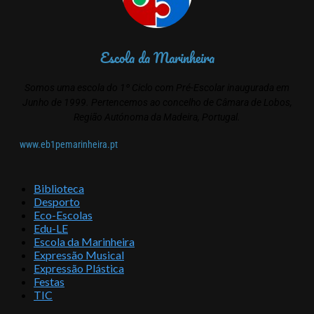
Escola da Marinheira
Somos uma escola do 1º Ciclo com Pré-Escolar inaugurada em
Junho de 1999. Pertencemos ao concelho de Câmara de Lobos,
Região Autónoma da Madeira, Portugal.
www.eb1pemarinheira.pt
Biblioteca
Desporto
Eco-Escolas
Edu-LE
Escola da Marinheira
Expressão Musical
Expressão Plástica
Festas
TIC