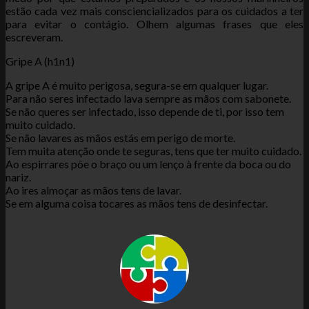
estão cada vez mais consciencializados para os cuidados a ter
para evitar o contágio. Olhem algumas frases que eles
escreveram.
Gripe A (h1n1)
A gripe A é muito perigosa, segura-se em qualquer lugar.
Para não seres infectado lava sempre as mãos com sabonete.
Se não queres ser infectado, isso depende de ti, por isso tem
muito cuidado.
Se não lavares as mãos estás em perigo de morte.
Tem muita atenção onde te seguras, tens que ter muito cuidado.
Ao espirrares põe o braço ou um lenço à frente da boca ou do
nariz.
Ao ires almoçar as mãos tens de lavar.
Se em alguma coisa tocares as mãos tens de desinfectar.