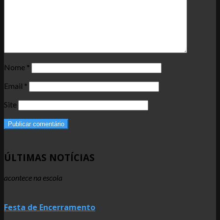
Nome
*
Email
*
Site
ÚLTIMAS NOTÍCIAS
acontece na escola
Festa de Encerramento