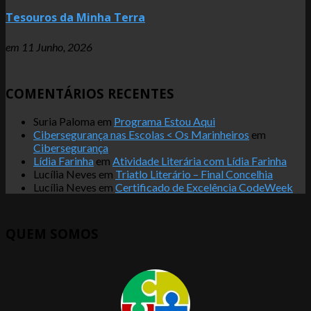
Tesouros da Minha Terra
em
11 Junho, 2026
COMENTÁRIOS RECENTES
Suria Paloma
em
Programa Estou Aqui
Cibersegurança nas Escolas < Os Marinheiros
em
Cibersegurança
Lídia Farinha
em
Atividade Literária com Lídia Farinha
Lucília Neves
em
Triatlo Literário – Final Concelhia
Lucília Neves
em
Certificado de Excelência CodeWeek
QUEM SOMOS