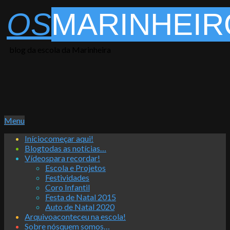
Skip
OS
MARINHEIR
to
content
blog da escola da Marinheira
Primary
Menu
Navigation
Início
começar aqui!
Menu
Blog
todas as notícias…
Vídeos
para recordar!
Escola e Projetos
Festividades
Coro Infantil
Festa de Natal 2015
Auto de Natal 2020
Arquivo
aconteceu na escola!
Sobre nós
quem somos…