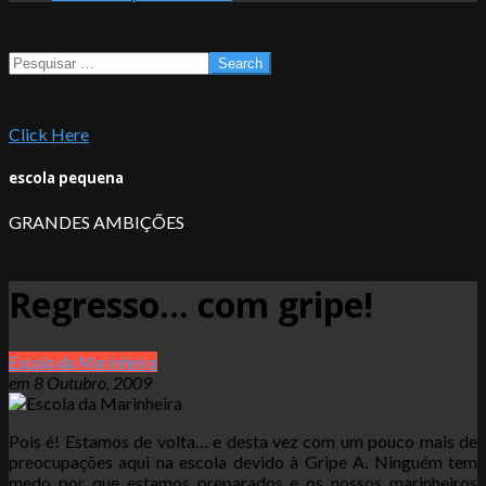
Search
Click Here
escola pequena
GRANDES AMBIÇÕES
Regresso… com gripe!
Escola da Marinheira
em
8 Outubro, 2009
Pois é! Estamos de volta… e desta vez com um pouco mais de
preocupações aqui na escola devido à Gripe A. Ninguém tem
medo por que estamos preparados e os nossos marinheiros