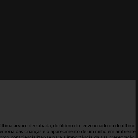
última árvore derrubada, do último rio envenenado ou do último
memória das crianças e o aparecimento de um ninho em ambiente
omo consciencializar-se para a importância da sua preservação.