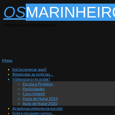
Skip
OS
MARINHEIR
to
content
blog da escola da Marinheira
Primary
Menu
Navigation
Início
começar aqui!
Menu
Blog
todas as notícias…
Vídeos
para recordar!
Escola e Projetos
Festividades
Coro Infantil
Festa de Natal 2015
Auto de Natal 2020
Arquivo
aconteceu na escola!
Sobre nós
quem somos…