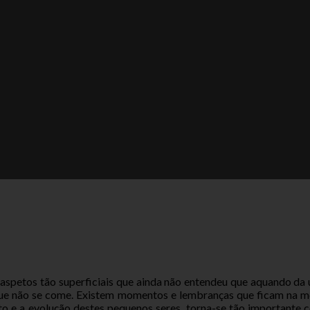
aspetos tão superficiais que ainda não entendeu que aquando da 
a que não se come. Existem momentos e lembranças que ficam na 
 e a evolução destes pequenos seres, torna-se tão importante c