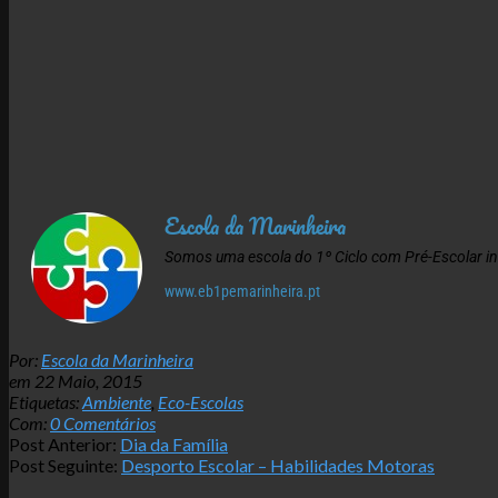
Escola da Marinheira
Somos uma escola do 1º Ciclo com Pré-Escolar i
www.eb1pemarinheira.pt
2015-
Por:
Escola da Marinheira
05-
em
22 Maio, 2015
22
Etiquetas:
Ambiente
,
Eco-Escolas
Com:
0 Comentários
Post Anterior:
Dia da Família
Post Seguinte:
Desporto Escolar – Habilidades Motoras