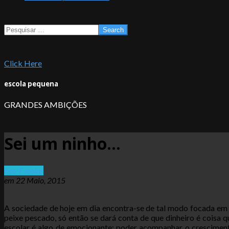
Search
Click Here
escola pequena
GRANDES AMBIÇÕES
Sei um ninho…
Eco-Escolas
em
22 Maio, 2015
A sociedade de hoje em dia encontra-se de tal modo focada em 
peixe pescado, só então se dará conta de que dinheiro é cois
escolar é algo de emocionante; poder acompanhar o crescimento