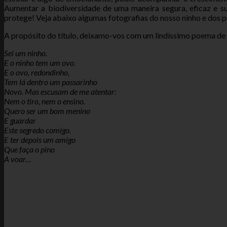
Aumentar a biodiversidade de uma maneira segura, eficaz e s
protege! Veja abaixo algumas fotografias do nosso ninho e dos 
A propósito do título, deixamo-vos com um lindíssimo poema de
Sei um ninho.
E o ninho tem um ovo.
E o ovo, redondinho,
Tem lá dentro um passarinho
Novo. Mas escusam de me atentar:
Nem o tiro, nem o ensino.
Quero ser um bom menino
E guardar
Este segredo comigo.
E ter depois um amigo
Que faça o pino
A voar…