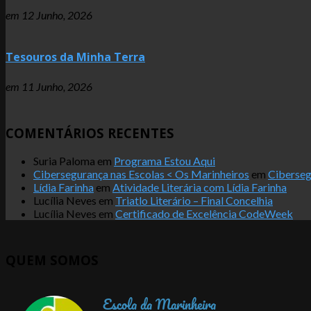
em
12 Junho, 2026
Tesouros da Minha Terra
em
11 Junho, 2026
COMENTÁRIOS RECENTES
Suria Paloma
em
Programa Estou Aqui
Cibersegurança nas Escolas < Os Marinheiros
em
Ciberseg
Lídia Farinha
em
Atividade Literária com Lídia Farinha
Lucília Neves
em
Triatlo Literário – Final Concelhia
Lucília Neves
em
Certificado de Excelência CodeWeek
QUEM SOMOS
Escola da Marinheira