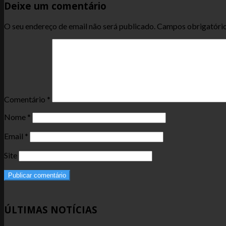
Deixe um comentário
O seu endereço de email não será publicado.
Campos obrigatóri
Comentário
*
Nome
*
Email
*
Site
ÚLTIMAS NOTÍCIAS