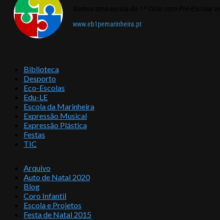
Somos uma escola do 1º Ciclo com Pré-Escolar i
www.eb1pemarinheira.pt
Biblioteca
Desporto
Eco-Escolas
Edu-LE
Escola da Marinheira
Expressão Musical
Expressão Plástica
Festas
TIC
Arquivo
Auto de Natal 2020
Blog
Coro Infantil
Escola e Projetos
Festa de Natal 2015