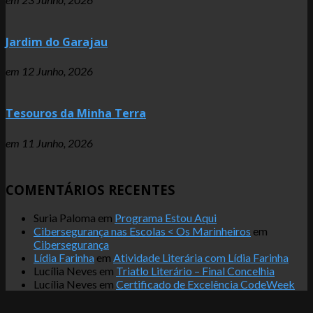
Jardim do Garajau
em
12 Junho, 2026
Tesouros da Minha Terra
em
11 Junho, 2026
COMENTÁRIOS RECENTES
Suria Paloma
em
Programa Estou Aqui
Cibersegurança nas Escolas < Os Marinheiros
em
Cibersegurança
Lídia Farinha
em
Atividade Literária com Lídia Farinha
Lucília Neves
em
Triatlo Literário – Final Concelhia
Lucília Neves
em
Certificado de Excelência CodeWeek