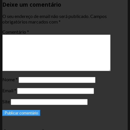
Deixe um comentário
O seu endereço de email não será publicado.
Campos
obrigatórios marcados com
*
Comentário
*
Nome
*
Email
*
Site