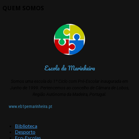
QUEM SOMOS
Escola da Marinheira
Somos uma escola do 1º Ciclo com Pré-Escolar inaugurada em
Junho de 1999. Pertencemos ao concelho de Câmara de Lobos,
Região Autónoma da Madeira, Portugal.
www.eb1pemarinheira.pt
Biblioteca
Desporto
Eco-Escolas