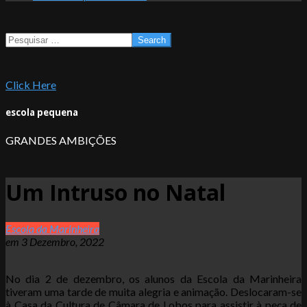
Search
Click Here
escola pequena
GRANDES AMBIÇÕES
Um Intruso no Natal
Escola da Marinheira
em
3 Dezembro, 2022
No dia 2 de dezembro, os alunos da Escola da Marinheira
tiveram uma tarde de muita alegria e animação. Deslocaram-se
à Casa da Cultura de Câmara de Lobos para assistir à peça de