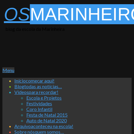
Skip
OS
MARINHEIR
to
content
blog da escola da Marinheira
Primary
Menu
Navigation
Início
começar aqui!
Menu
Blog
todas as notícias…
Vídeos
para recordar!
Escola e Projetos
Festividades
Coro Infantil
Festa de Natal 2015
Auto de Natal 2020
Arquivo
aconteceu na escola!
Sobre nós
quem somos…