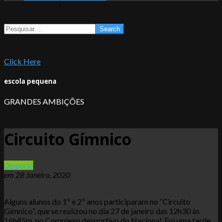
Search
Click Here
escola pequena
GRANDES AMBIÇÕES
Circuito Gímnico
Desporto
em
28 Janeiro, 2020
Alguns alunos do 1º e 2º anos participaram no “Circuito
Gímnico”, que se realizou no dia 27 de janeiro das 12h30 às
16h45m, no Complexo desportivo do Nacional. Foi uma tarde