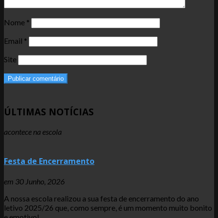
Nome
*
Email
*
Site
ÚLTIMAS NOTÍCIAS
acontece na escola
Festa de Encerramento
em
30 Junho, 2026
A nossa escola realizou a sua festa de encerramento do ano
letivo 2025/26 que, como sempre, é um momento muito bonito
e emotivo!