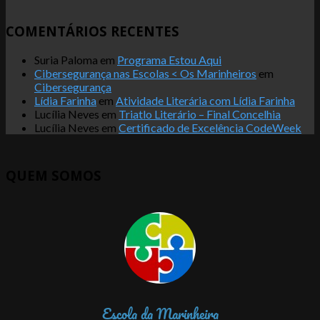
COMENTÁRIOS RECENTES
Suria Paloma
em
Programa Estou Aqui
Cibersegurança nas Escolas < Os Marinheiros
em
Cibersegurança
Lídia Farinha
em
Atividade Literária com Lídia Farinha
Lucília Neves
em
Triatlo Literário – Final Concelhia
Lucília Neves
em
Certificado de Excelência CodeWeek
QUEM SOMOS
Escola da Marinheira