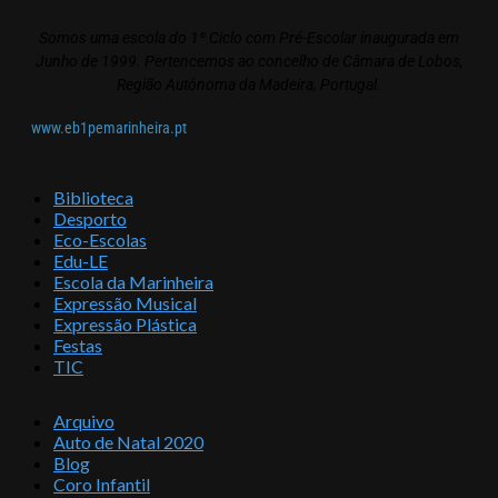
Somos uma escola do 1º Ciclo com Pré-Escolar inaugurada em
Junho de 1999. Pertencemos ao concelho de Câmara de Lobos,
Região Autónoma da Madeira, Portugal.
www.eb1pemarinheira.pt
Biblioteca
Desporto
Eco-Escolas
Edu-LE
Escola da Marinheira
Expressão Musical
Expressão Plástica
Festas
TIC
Arquivo
Auto de Natal 2020
Blog
Coro Infantil