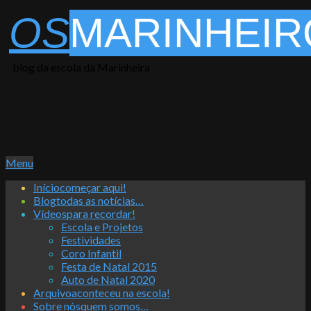
Skip
OS
MARINHEIR
to
content
blog da escola da Marinheira
Primary
Menu
Navigation
Início
começar aqui!
Menu
Blog
todas as notícias…
Vídeos
para recordar!
Escola e Projetos
Festividades
Coro Infantil
Festa de Natal 2015
Auto de Natal 2020
Arquivo
aconteceu na escola!
Sobre nós
quem somos…