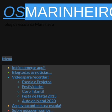
Skip
OS
MARINHEIR
to
content
blog da escola da Marinheira
Primary
Menu
Navigation
Início
começar aqui!
Menu
Blog
todas as notícias…
Vídeos
para recordar!
Escola e Projetos
Festividades
Coro Infantil
Festa de Natal 2015
Auto de Natal 2020
Arquivo
aconteceu na escola!
Sobre nós
quem somos…