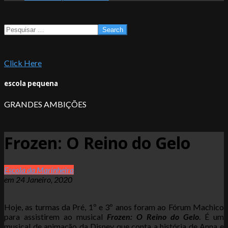
Search
Click Here
escola pequena
GRANDES AMBIÇÕES
Frozen: O Reino do Gelo
Escola da Marinheira
em
24 Janeiro, 2020
Hoje, as turmas da Pré, 1º e 3º anos foram ao Fórum Machico
para assistirem ao musical
Frozen: O Reino do Gelo
. É um
musical de animação da Disney que conta a história de Anna e