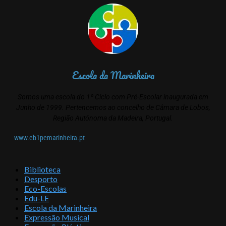
Escola da Marinheira
Somos uma escola do 1º Ciclo com Pré-Escolar inaugurada em
Junho de 1999. Pertencemos ao concelho de Câmara de Lobos,
Região Autónoma da Madeira, Portugal.
www.eb1pemarinheira.pt
Biblioteca
Desporto
Eco-Escolas
Edu-LE
Escola da Marinheira
Expressão Musical