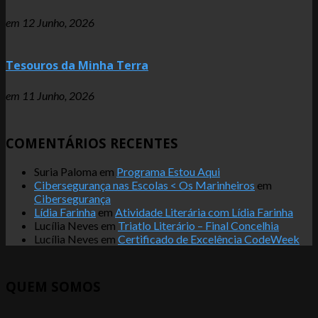
em
12 Junho, 2026
Tesouros da Minha Terra
em
11 Junho, 2026
COMENTÁRIOS RECENTES
Suria Paloma
em
Programa Estou Aqui
Cibersegurança nas Escolas < Os Marinheiros
em
Cibersegurança
Lídia Farinha
em
Atividade Literária com Lídia Farinha
Lucília Neves
em
Triatlo Literário – Final Concelhia
Lucília Neves
em
Certificado de Excelência CodeWeek
QUEM SOMOS