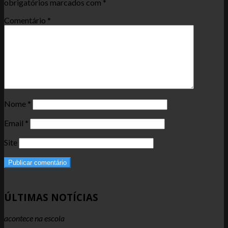
obrigatórios marcados com
*
Comentário
*
Nome
*
Email
*
Site
ÚLTIMAS NOTÍCIAS
acontece na escola