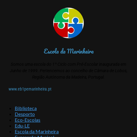
Escola da Marinheira
Somos uma escola do 1º Ciclo com Pré-Escolar inaugurada em
Junho de 1999. Pertencemos ao concelho de Câmara de Lobos,
Região Autónoma da Madeira, Portugal.
www.eb1pemarinheira.pt
Biblioteca
Desporto
Eco-Escolas
Edu-LE
Escola da Marinheira